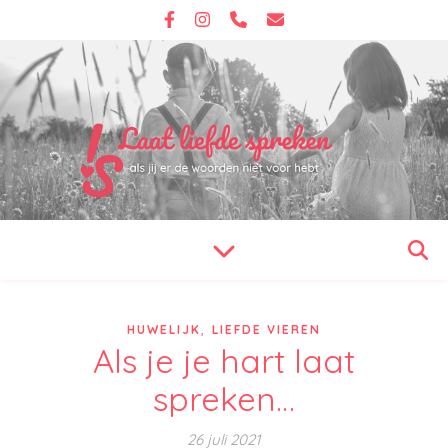
,
HUWELIJK
LIEFDE VIEREN
Als je je hart laat
spreken…
26 juli 2021