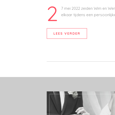
2
7 mei 2022 zeiden Wim en Wendy
elkaar tijdens een persoonlij
LEES VERDER