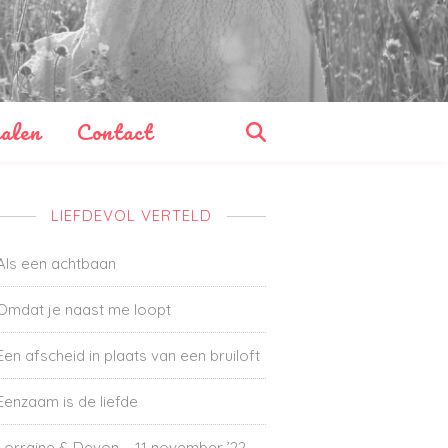
alen
Contact
LIEFDEVOL VERTELD
Als een achtbaan
Omdat je naast me loopt
Een afscheid in plaats van een bruiloft
Eenzaam is de liefde
Lorraine & Devon – 11 november ’22