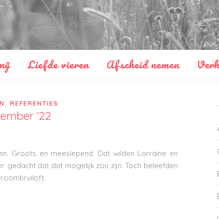
mij
Liefde vieren
Afscheid nemen
Verh
,
EN
REFERENTIES
vember ’22
ten. Groots en meeslepend. Dat wilden Lorraine en
r gedacht dat dat mogelijk zou zijn. Toch beleefden
roombruiloft.