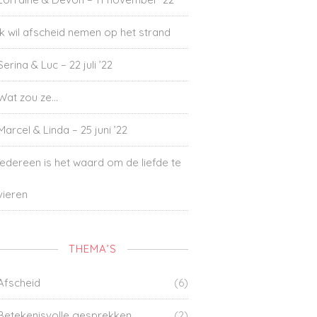
Ik wil afscheid nemen op het strand
Serina & Luc – 22 juli ’22
Wat zou ze…
Marcel & Linda – 25 juni ’22
Iedereen is het waard om de liefde te
vieren
THEMA’S
Afscheid
(6)
Betekenisvolle gesprekken
(2)