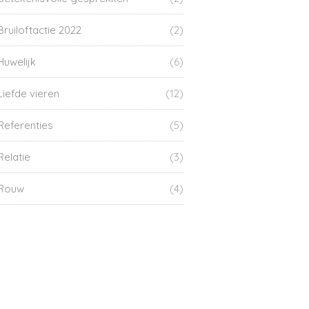
Bruiloftactie 2022
(2)
Huwelijk
(6)
Liefde vieren
(12)
Referenties
(5)
Relatie
(3)
Rouw
(4)