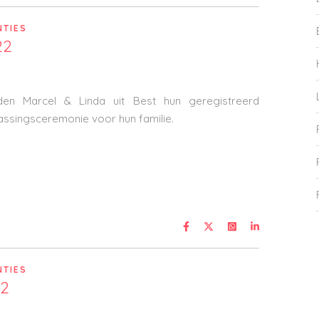
NTIES
22
den Marcel & Linda uit Best hun geregistreerd
assingsceremonie voor hun familie.
NTIES
22